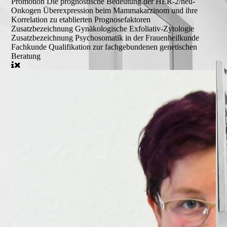
Promotion
Die prognostische Bedeutung der HER-2/neu-
Onkogen Überexpression beim Mammakarzinom und ihre
Korrelation zu etablierten Prognosefaktoren
Zusatzbezeichnung
Gynäkologische Exfoliativ-Zytologie
Zusatzbezeichnung
Psychosomatik in der Frauenheilkunde
Fachkunde
Qualifikation zur fachgebundenen genetischen
Beratung