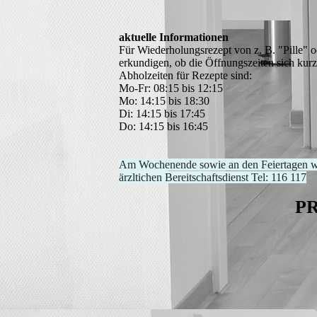
aktuelle Informationen
Für Wiederholungsrezept von z. B. "Pille" o
erkundigen, ob die Öffnungszeiten sich kurzf
Abholzeiten für Rezepte sind:
Mo-Fr: 08:15 bis 12:15
Mo: 14:15 bis 18:30
Di: 14:15 bis 17:45
Do: 14:15 bis 16:45
Am Wochenende sowie an den Feiertagen we
ärzltichen Bereitschaftsdienst Tel: 116 117
PR