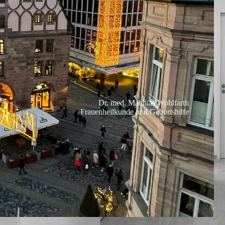
Dr. med. Matthias Wohlf
art
h
Frauenheilkunde und Geburtshilfe